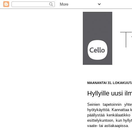
MAANANTAI 31. LOKAKUUTA
Hyllyille uusi il
Seinien tapetoinnin yht
hyötykäyttöä. Kannattaa kä
päällystää kenkälaatikko
esittelykuntoon, kun hyllyt
vaate- tai astiakaapissa.