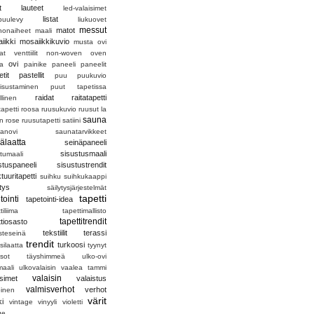
t
lauteet
led-valaisimet
listat
apuulevy
liukuovet
messut
matot
nonaiheet
maali
iikki
mosaiikkikuvio
musta ovi
t venttiilit
non-woven
oven
ovi
a
painike
paneeli
paneelit
tit
pastellit
puu
puukuvio
isustaminen
puut tapetissa
raidat
raitatapetti
llinen
tapetti
roosa
ruusukuvio
ruusut la
sauna
en rose
ruusutapetti
satiini
anovi
saunatarvikkeet
älaatta
seinäpaneeli
sisustusmaali
stumaali
stuspaneeli
sisustustrendit
tuuritapetti
suihku
suihkukaappi
ytys
säilytysjärjestelmät
tapetti
tointi
tapetointi-idea
tiliima
tapettimallisto
tapettitrendit
ttiosasto
tekstiilit
terassi
steseinä
trendit
turkoosi
silaatta
tyynyt
asot
täyshimmeä
ulko-ovi
maali
ulkovalaisin
vaalea tammi
valaisin
isimet
valaistus
valmisverhot
verhot
oinen
värit
ki
vintage
vinyyli
violetti
ge