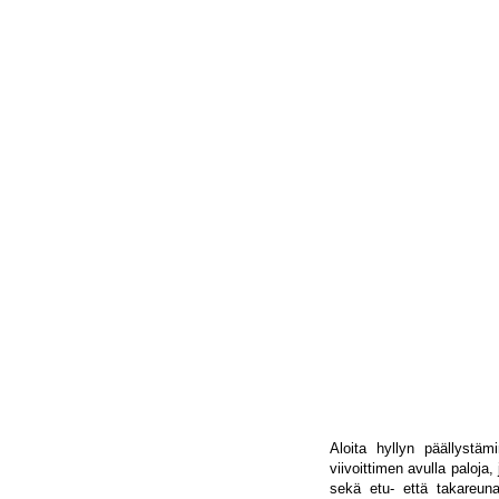
Aloita hyllyn päällystäm
viivoittimen avulla paloja,
sekä etu- että takareun