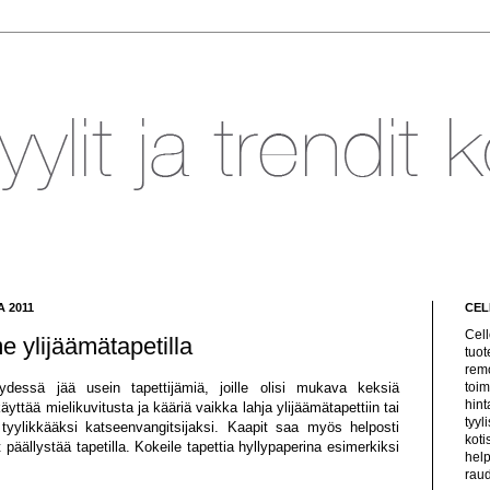
 2011
CEL
Cell
me ylijäämätapetilla
tuot
remo
eydessä jää usein tapettijämiä, joille olisi mukava keksiä
toim
hint
yttää mielikuvitusta ja kääriä vaikka lahja ylijäämätapettiin tai
tyyl
 tyylikkääksi katseenvangitsijaksi. Kaapit saa myös helposti
koti
 päällystää tapetilla. Kokeile tapettia hyllypaperina esimerkiksi
help
raud