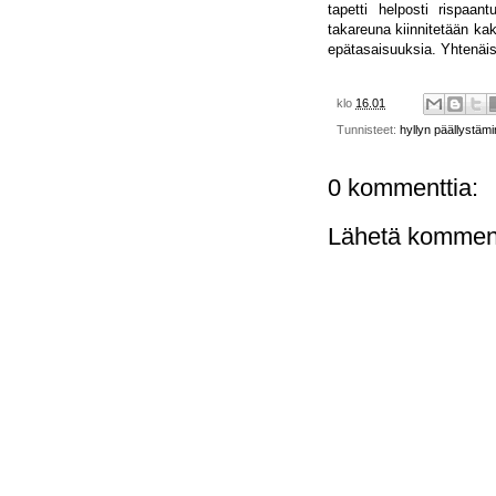
tapetti helposti rispaant
takareuna kiinnitetään kaks
epätasaisuuksia. Yhtenäise
klo
16.01
Tunnisteet:
hyllyn päällystäm
0 kommenttia:
Lähetä komment