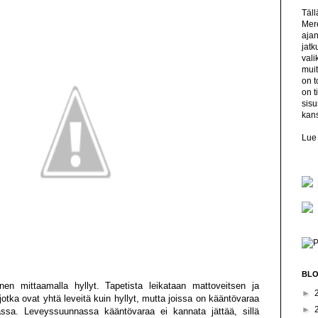
Täl
Mere
ajan
jatk
val
muit
on t
on t
sisu
kan
Lue 
BLO
inen mittaamalla hyllyt. Tapetista leikataan mattoveitsen ja
►
 jotka ovat yhtä leveitä kuin hyllyt, mutta joissa on kääntövaraa
►
assa. Leveyssuunnassa kääntövaraa ei kannata jättää, sillä