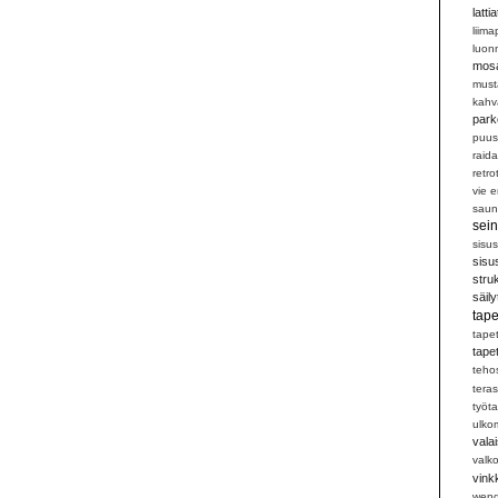
lattia
liim
luon
mosa
musta
kahv
parke
puus
raida
retro
vie 
saun
sein
sisu
sisu
struk
säil
tape
tapet
tape
teho
teras
työt
ulko
vala
valk
vink
wen