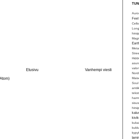
TUN
Auro
Feel
Cell
Lon
hirsi
Magi
Eart
Metal
Stre
Hid
asun
valo
Etusivu
Vanhempi viesti
Nord
Mai
(Atom)
Soul
antii
teksti
har
sisu
hirsi
kalu
kivi
kuk
kukk
kypy
lamin