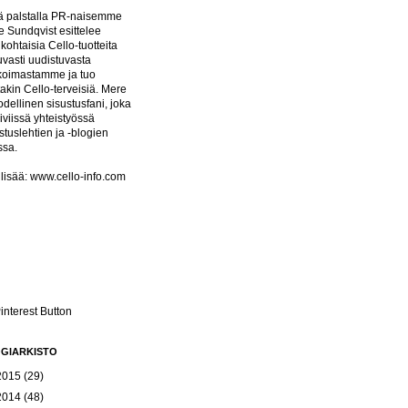
lä palstalla PR-naisemme
 Sundqvist esittelee
kohtaisia Cello-tuotteita
uvasti uudistuvasta
ikoimastamme ja tuo
akin Cello-terveisiä. Mere
odellinen sisustusfani, joka
iiviissä yhteistyössä
stuslehtien ja -blogien
ssa.
lisää:
www.cello-info.com
GIARKISTO
2015
(29)
2014
(48)