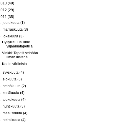
2013
(49)
2012
(29)
2011
(35)
►
joulukuuta
(1)
►
marraskuuta
(3)
▼
lokakuuta
(3)
Hyllyille uusi ilme
ylijäämätapetilla
Vinkki: Tapetit seinään
ilman liisteriä
Kodin väriloisto
►
syyskuuta
(4)
►
elokuuta
(3)
►
heinäkuuta
(2)
►
kesäkuuta
(4)
►
toukokuuta
(4)
►
huhtikuuta
(3)
►
maaliskuuta
(4)
►
helmikuuta
(4)