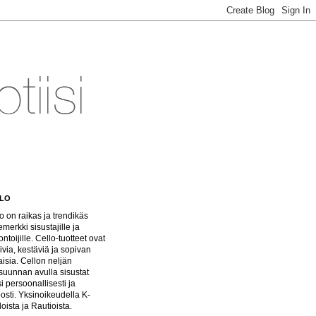
LO
o on raikas ja trendikäs
emerkki sisustajille ja
ntoijille. Cello-tuotteet ovat
ivia, kestäviä ja sopivan
aisia. Cellon neljän
isuunnan avulla sisustat
si persoonallisesti ja
osti. Yksinoikeudella K-
oista ja Rautioista.