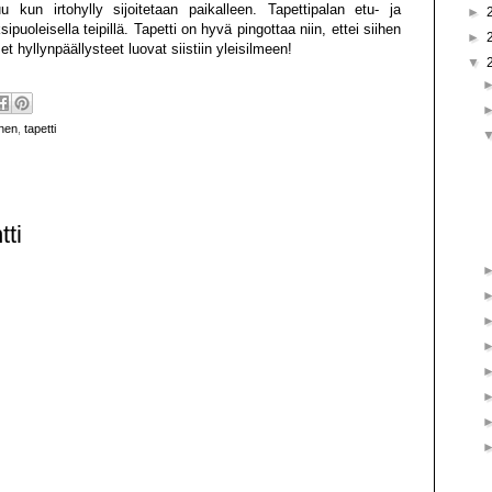
uu kun irtohylly sijoitetaan paikalleen. Tapettipalan etu- ja
►
ipuoleisella teipillä. Tapetti on hyvä pingottaa niin, ettei siihen
►
t hyllynpäällysteet luovat siistiin yleisilmeen!
▼
inen
,
tapetti
ti