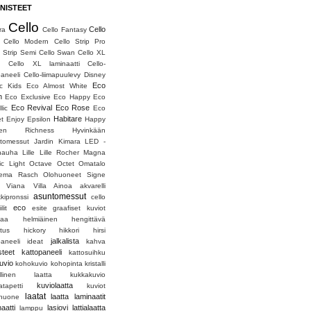
NISTEET
Cello
Cello
ra
Cello Fantasy
Cello Modern
Cello Strip Pro
o Strip Semi
Cello Swan
Cello XL
g
Cello XL laminaatti
Cello-
paneeli
Cello-liimapuulevy
Disney
Eco
c Kids
Eco Almost White
h
Eco Exclusive
Eco Happy
Eco
Eco Revival
Eco Rose
lic
Eco
Habitare
et
Enjoy
Epsilon
Happy
den Richness
Hyvinkään
tomessut
Jardin
Kimara
LED -
nauha
Lille
Lille Rocher
Magna
ic Light
Octave
Octet
Omatalo
sema
Rasch Olohuoneet
Signe
Viana
Villa Ainoa
akvarelli
asuntomessut
kkipronssi
cello
eco
ilit
esite
graafiset kuviot
maa
helmiäinen
hengittävä
stus
hickory
hikkori
hirsi
jalkalista
paneeli
ideat
kahva
steet
kattopaneeli
kattosuihku
kuvio
kohokuvio
kohopinta
kristalli
allinen laatta
kukkakuvio
kuviolaatta
atapetti
kuviot
laatat
laatta
laminaatit
huone
aatti
lasiovi
lattialaatta
lamppu