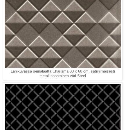
Lähikuvassa seinälaatta Charisma 30 x 60 cm, satiinimaisesti
metallinhohtoinen väri Steel