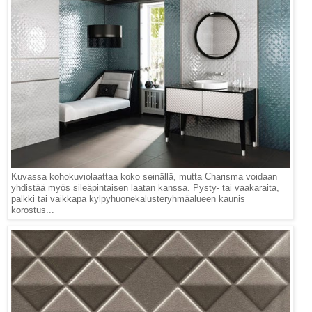
Kuvassa kohokuviolaattaa koko seinällä, mutta Charisma voidaan
yhdistää myös sileäpintaisen laatan kanssa. Pysty- tai vaakaraita,
palkki tai vaikkapa kylpyhuonekalusteryhmäalueen kaunis
korostus...