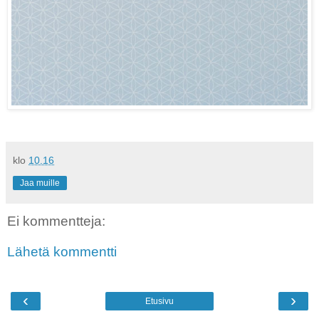
klo
10.16
Jaa muille
Ei kommentteja:
Lähetä kommentti
‹
›
Etusivu